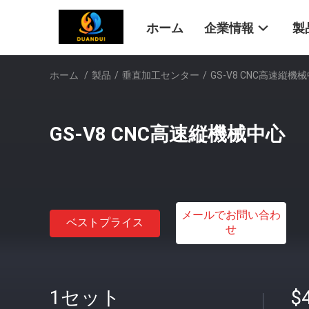
ホーム
企業情報
製
ホーム
/
製品
/
垂直加工センター
/
GS-V8 CNC高速縦機
GS-V8 CNC高速縦機械中心
メールでお問い合わ
ベストプライス
せ
1セット
$