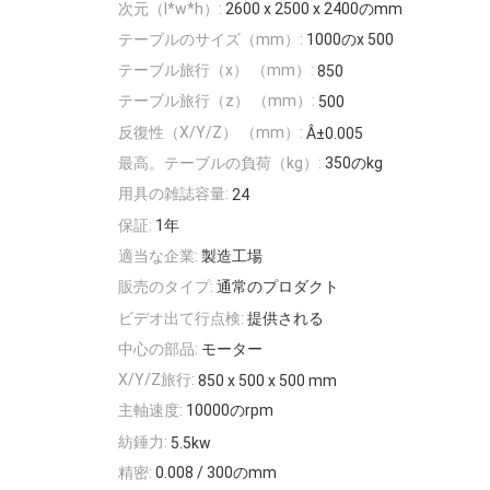
次元（l*w*h）:
2600 x 2500 x 2400のmm
テーブルのサイズ（mm）:
1000のx 500
テーブル旅行（x） （mm）:
850
テーブル旅行（z） （mm）:
500
反復性（X/Y/Z） （mm）:
Â±0.005
最高。テーブルの負荷（kg）:
350のkg
用具の雑誌容量:
24
保証:
1年
適当な企業:
製造工場
販売のタイプ:
通常のプロダクト
ビデオ出て行点検:
提供される
中心の部品:
モーター
X/Y/Z旅行:
850 x 500 x 500 mm
主軸速度:
10000のrpm
紡錘力:
5.5kw
精密:
0.008 / 300のmm