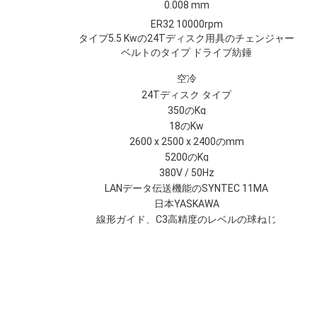
0.008 mm
ER32 10000rpm
タイプ5.5 Kwの24Tディスク用具のチェンジャー
ベルトのタイプ ドライブ紡錘
空冷
24Tディスク タイプ
350のKg
18のKw
2600 x 2500 x 2400のmm
5200のKg
380V / 50Hz
LANデータ伝送機能のSYNTEC 11MA
日本YASKAWA
線形ガイド、C3高精度のレベルの球ねじ