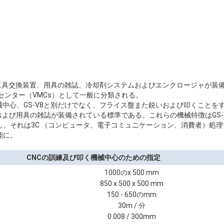
自動工具交換装置、用具の雑誌、冷却剤システムおよびエンクロージャが装
センター（VMCs）として一般に分類される。
械中心、GS-V8と別だけでなく、フライス盤また鋭いおよび叩くことを
置および用具の雑誌が装備されている標準である。これらの機械特徴はGS
し、それは3C （コンピュータ、電子コミュニケーション、消費者）処
能に。
CNCの訓練及び叩く機械中心のための指定
1000のx 500 mm
850 x 500 x 500 mm
150 - 650のmm
30m / 分
0.008 / 300mm