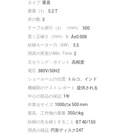
タイプ:
垂直
重量（t）:
5.2 T
斧の数:
3
テーブル旅行（y） （mm）:
500
置く正確さ（mm）を:
Â±0.008
紡錘モーター力（kW）:
5.5
用具の変更のMin. Time:
2
主セリング・ポイント:
高精度
電圧:
380V/50HZ
ショールームの位置:
トルコ、インド
機械類のテスト レポート:
提供される
中心の部品の保証:
1年
作業台サイズ:
1000のx 500 mm
最高。工作物の重量:
350のkg
紡錘の先を細くすること:
BT40/150
用具の雑誌:
円形ディスク24T