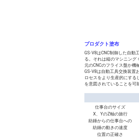
プロダクト塗布
GS-V8はCNC制御した
る。それは縦のマシニング 
元のCNCのフライス盤か機
GS-V8は自動工具交換装
ロセスをより生産的にする
を意図されていることを可
仕事台のサイズ
X、YのZ軸の旅行
紡錘からの仕事台への
間隔
紡錘の動きの速度
位置の正確さ