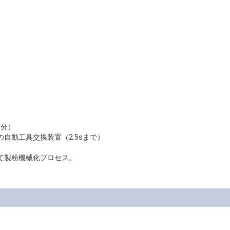
/分）
の自動工具交換装置（2.5sまで）
して製粉機械化プロセス。