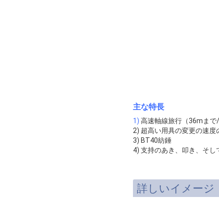
主な特長
1)
高速軸線旅行（36mまで
2) 超高い用具の変更の速度
3) BT40紡錘
4) 支持のあき、叩き、そ
詳しいイメージ