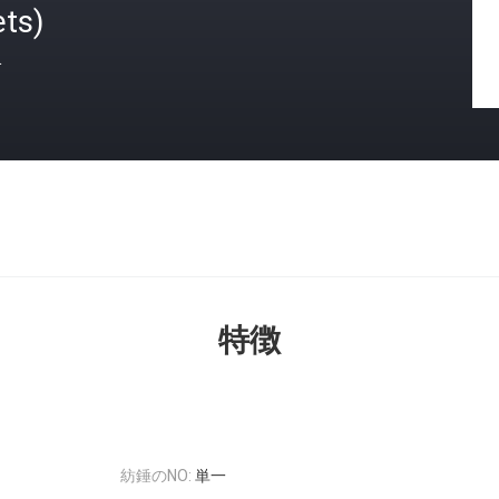
ets)
格
特徴
紡錘のNO:
単一