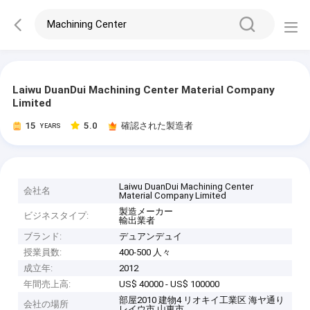
Laiwu DuanDui Machining Center Material Company
Limited
15
5.0
確認された製造者
YEARS
Laiwu DuanDui Machining Center
会社名
Material Company Limited
製造メーカー
ビジネスタイプ:
輸出業者
ブランド:
デュアンデュイ
授業員数:
400-500 人々
成立年:
2012
年間売上高:
US$ 40000 - US$ 100000
部屋2010 建物4 リオキイ工業区 海ヤ通り
会社の場所
レイウ市 山東市